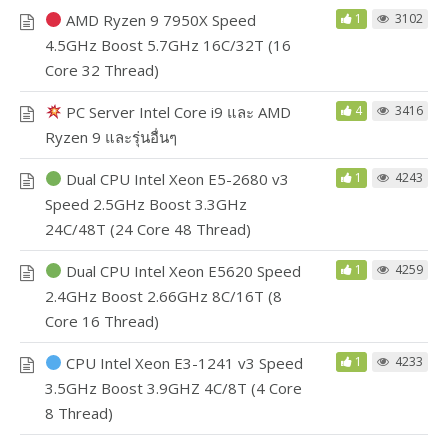
AMD Ryzen 9 7950X Speed
1
3102
4.5GHz Boost 5.7GHz 16C/32T (16
Core 32 Thread)
PC Server Intel Core i9 และ AMD
4
3416
Ryzen 9 และรุ่นอื่นๆ
Dual CPU Intel Xeon E5-2680 v3
1
4243
Speed 2.5GHz Boost 3.3GHz
24C/48T (24 Core 48 Thread)
Dual CPU Intel Xeon E5620 Speed
1
4259
2.4GHz Boost 2.66GHz 8C/16T (8
Core 16 Thread)
CPU Intel Xeon E3-1241 v3 Speed
1
4233
3.5GHz Boost 3.9GHZ 4C/8T (4 Core
8 Thread)