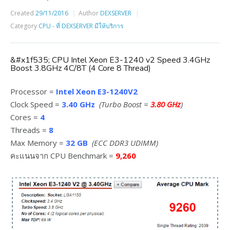
Created
29/11/2016
Author
DEXSERVER
Category
CPU - ที่ DEXSERVER มีให้บริการ
&#x1f535; CPU Intel Xeon E3-1240 v2 Speed 3.4GHz
Boost 3.8GHz 4C/8T (4 Core 8 Thread)
Processor =
Intel Xeon E3-1240V2
Clock Speed =
3.40 GHz
(Turbo Boost =
3.80 GHz
)
Cores =
4
Threads =
8
Max Memory =
32 GB
(ECC DDR3 UDIMM)
คะแนนจาก CPU Benchmark =
9,260