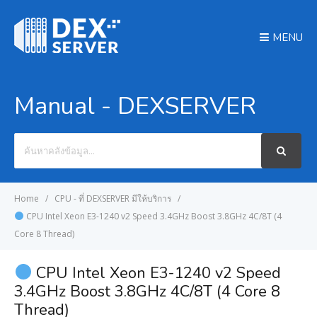
MENU
Manual - DEXSERVER
Search
For
Home
CPU - ที่ DEXSERVER มีให้บริการ
CPU Intel Xeon E3-1240 v2 Speed 3.4GHz Boost 3.8GHz 4C/8T (4
Core 8 Thread)
CPU Intel Xeon E3-1240 v2 Speed
3.4GHz Boost 3.8GHz 4C/8T (4 Core 8
Thread)