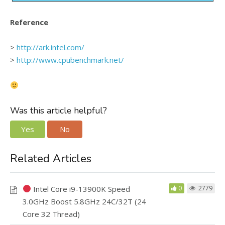
Reference
>
http://ark.intel.com/
>
http://www.cpubenchmark.net/
Was this article helpful?
Yes
No
Related Articles
Intel Core i9-13900K Speed
0
2779
3.0GHz Boost 5.8GHz 24C/32T (24
Core 32 Thread)